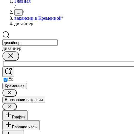
Главная
/
/
...
вакансии в Кременной
/
дизайнер
дизайнер
Кременная
В названии вакансии
График
Рабочие часы